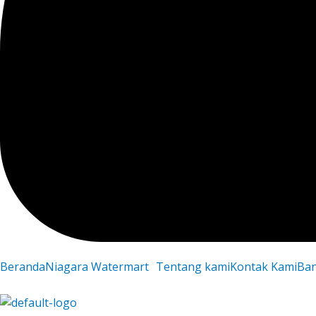
Beranda
Niagara Watermart
Tentang kami
Kontak Kami
Ba