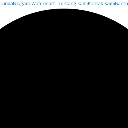
randa
Niagara Watermart
Tentang kami
Kontak Kami
Bant