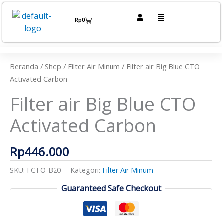
Lewati
Menu
ke
Cart
Rp
0
konten
Kuantitas
Filter
air
Beranda
/
Shop
/
Filter Air Minum
/ Filter air Big Blue CTO
Big
Activated Carbon
Blue
Filter air Big Blue CTO
CTO
Activated
Activated Carbon
Carbon
Rp
446.000
SKU:
FCTO-B20
Kategori:
Filter Air Minum
Guaranteed Safe Checkout