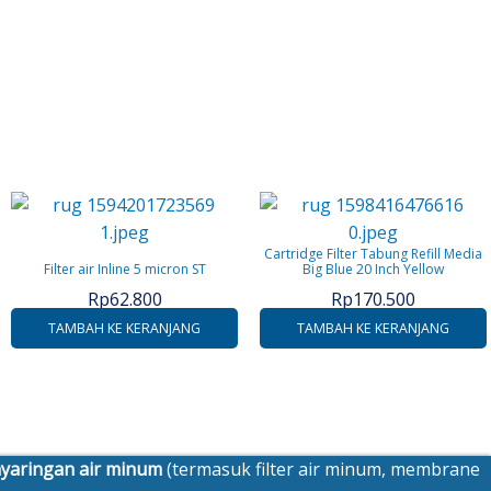
Cartridge Filter Tabung Refill Media
Filter air Inline 5 micron ST
Big Blue 20 Inch Yellow
Rp
62.800
Rp
170.500
TAMBAH KE KERANJANG
TAMBAH KE KERANJANG
enyaringan air minum
(termasuk filter air minum, membrane