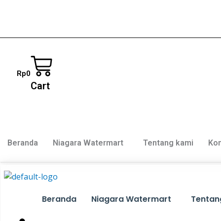
Lewati
Kuantitas
ke
Cartridge
konten
Filter
Tabung
Refil
Media
Rp
0
Yellow
Cart
10
Inch
Beranda
Niagara Watermart
Tentang kami
Kon
Beranda
Niagara Watermart
Tentan