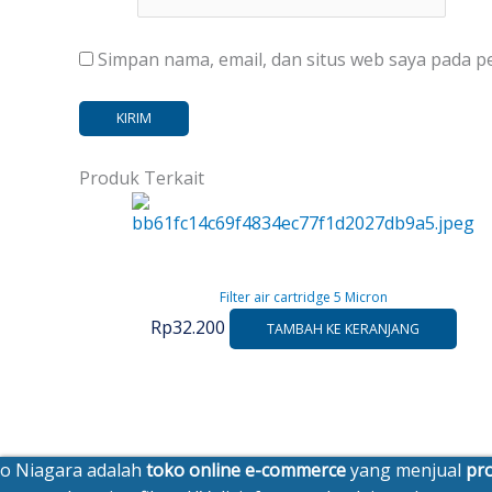
Simpan nama, email, dan situs web saya pada p
Produk Terkait
Filter air cartridge 5 Micron
Rp
32.200
TAMBAH KE KERANJANG
o Niagara adalah
toko online e-commerce
yang menjual
pro