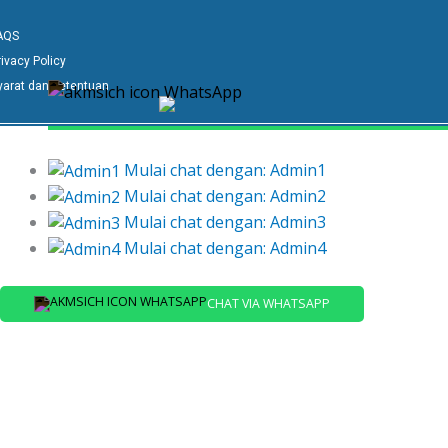
AQS
rivacy Policy
yarat dan Ketentuan
Hubungi Tim Kami
Pilih salah satu admin kami di bawah ini untuk chat 
Mulai chat dengan: Admin1
Mulai chat dengan: Admin2
Mulai chat dengan: Admin3
Mulai chat dengan: Admin4
CHAT VIA WHATSAPP