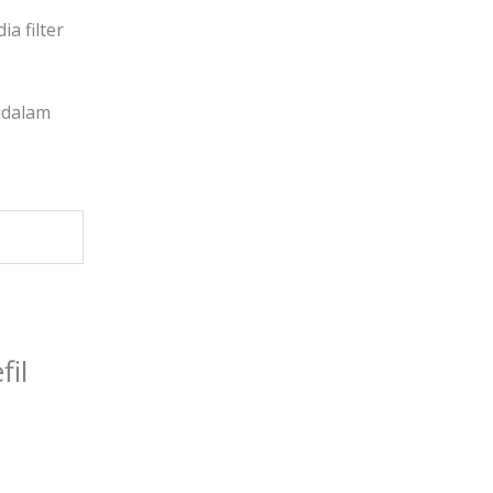
a filter
idalam
fil