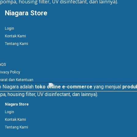
pompa, housing filter, UV disinfectant, dan lainnya).
Niagara Store
Login
Kontak Kami
Tentang Kami
AQS
rivacy Policy
yarat dan Ketentuan
o Niagara adalah
toko online e-commerce
yang menjual
produk
a, housing filter, UV disinfectant, dan lainnya).
Niagara Store
Login
Kontak Kami
Tentang Kami