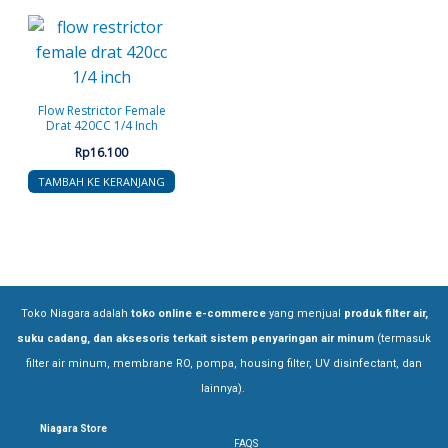
Flow Restrictor Female
Drat 420CC 1/4 Inch
Rp
16.100
TAMBAH KE KERANJANG
Toko Niagara adalah
toko online e-commerce
yang menjual
produk filter air,
suku cadang, dan aksesoris terkait sistem penyaringan air minum
(termasuk
filter air minum, membrane RO, pompa, housing filter, UV disinfectant, dan
lainnya).
Niagara Store
FAQS