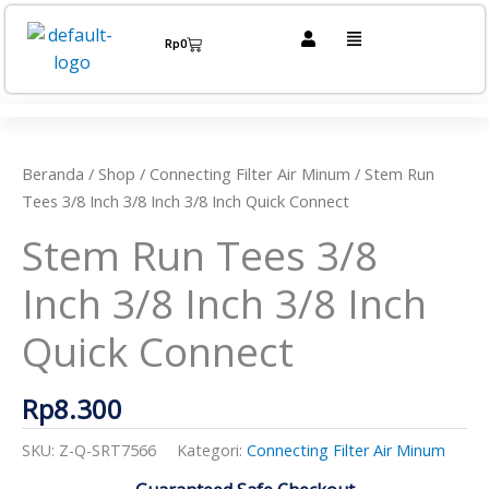
Lewati
Menu
ke
Cart
Rp
0
konten
Kuantitas
Stem
Run
Tees
Beranda
/
Shop
/
Connecting Filter Air Minum
/ Stem Run
3/8
Tees 3/8 Inch 3/8 Inch 3/8 Inch Quick Connect
Inch
Stem Run Tees 3/8
3/8
Inch
Inch 3/8 Inch 3/8 Inch
3/8
Inch
Quick Connect
Quick
Connect
Rp
8.300
SKU:
Z-Q-SRT7566
Kategori:
Connecting Filter Air Minum