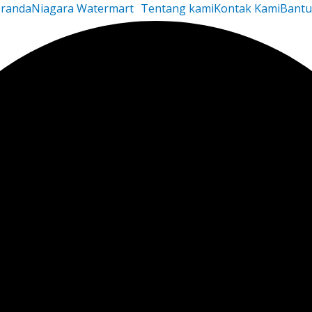
randa
Niagara Watermart
Tentang kami
Kontak Kami
Bant