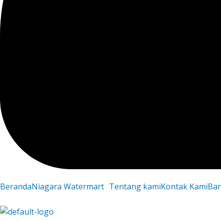
Beranda
Niagara Watermart
Tentang kami
Kontak Kami
Ba