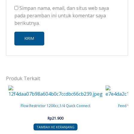
Simpan nama, email, dan situs web saya
pada peramban ini untuk komentar saya
berikutnya.
Produk Terkait
Flow Restrictor 1200cc,1/4 Quick Connect
Feed Wate
Rp
21.900
TAMBAH KE KERANJANG