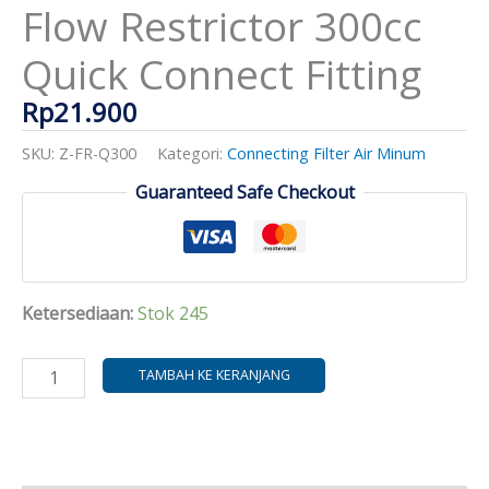
Flow Restrictor 300cc
Connect
Fitting
Quick Connect Fitting
Rp
21.900
SKU:
Z-FR-Q300
Kategori:
Connecting Filter Air Minum
Guaranteed Safe Checkout
Ketersediaan:
Stok 245
TAMBAH KE KERANJANG