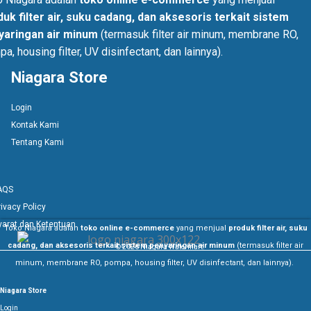
uk filter air, suku cadang, dan aksesoris terkait sistem
yaringan air minum
(termasuk filter air minum, membrane RO,
a, housing filter, UV disinfectant, dan lainnya).
Niagara Store
Login
Kontak Kami
Tentang Kami
AQS
rivacy Policy
yarat dan Ketentuan
Toko Niagara adalah
toko online e-commerce
yang menjual
produk filter air, suku
cadang, dan aksesoris terkait sistem penyaringan air minum
(termasuk filter air
© 2026 Niagara Watermart.
minum, membrane RO, pompa, housing filter, UV disinfectant, dan lainnya).
Niagara Store
Login