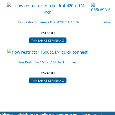
Flow Restrictor Female Drat 420CC 1/4 Inch
Female a
Rp
16.100
TAMBAH KE KERANJANG
Flow Restrictor 1600cc,1/4 Quick Connect
Rp
24.100
TAMBAH KE KERANJANG
o Niagara adalah
toko online e-commerce
yang menjual