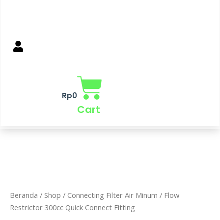
Rp
0
Cart
Kuantitas
Flow
Restrictor
Beranda
/
Shop
/
Connecting Filter Air Minum
/ Flow
300cc
Restrictor 300cc Quick Connect Fitting
Quick