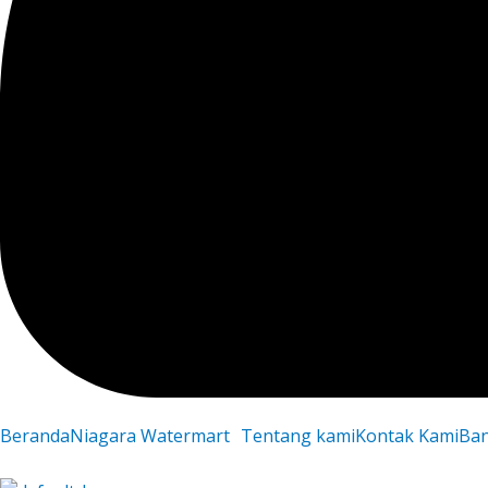
Beranda
Niagara Watermart
Tentang kami
Kontak Kami
Ba