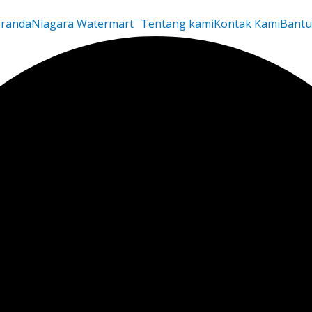
randa
Niagara Watermart
Tentang kami
Kontak Kami
Bant