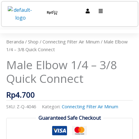
Lewati
Menu
ke
Cart
Rp
0
konten
Kuantitas
Male
Elbow
Beranda
/
Shop
/
Connecting Filter Air Minum
/ Male Elbow
1/4
1/4 – 3/8 Quick Connect
-
Male Elbow 1/4 – 3/8
3/8
Quick
Quick Connect
Connect
Rp
4.700
SKU:
Z-Q-4046
Kategori:
Connecting Filter Air Minum
Guaranteed Safe Checkout