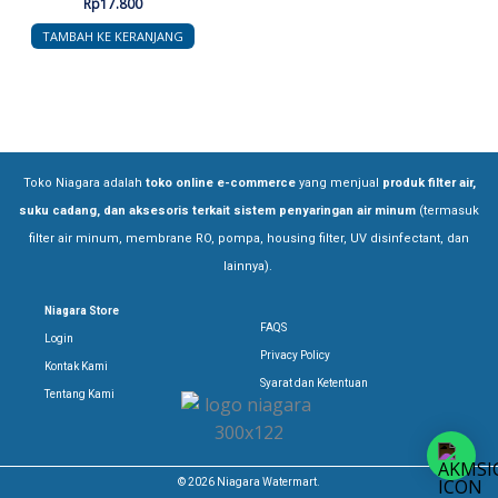
Rp
17.800
TAMBAH KE KERANJANG
Toko Niagara adalah
toko online e-commerce
yang menjual
produk filter air,
suku cadang, dan aksesoris terkait sistem penyaringan air minum
(termasuk
filter air minum, membrane RO, pompa, housing filter, UV disinfectant, dan
lainnya).
Niagara Store
FAQS
Login
Privacy Policy
Kontak Kami
Syarat dan Ketentuan
Tentang Kami
© 2026 Niagara Watermart.