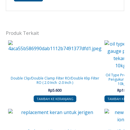
Produk Terkait
Oil Type Pres
Double Clip/Double Clamp Filter RO/Double Klip Filter
Pengukur tek
RO ( 2.0 Inch -2.0 Inch )
10kg/c
Rp
5.600
Rp
188.
TAMBAH KE KERANJANG
TAMBAH KE K