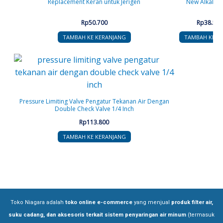
Replacement Keran untuk Jerigen
New Alkaline 
Rp
50.700
Rp
38.532
TAMBAH KE KERANJANG
TAMBAH KE K
Pressure Limiting Valve Pengatur Tekanan Air Dengan
Double Check Valve 1/4 Inch
Rp
113.800
TAMBAH KE KERANJANG
Toko Niagara adalah
toko online e-commerce
yang menjual
produk filter air,
suku cadang, dan aksesoris terkait sistem penyaringan air minum
(termasuk