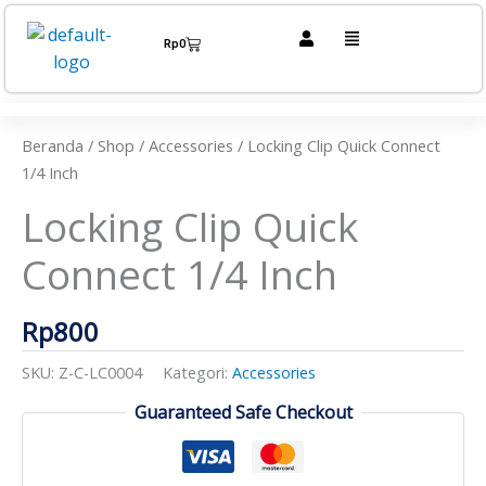
Lewati
Menu
ke
Cart
Rp
0
konten
Kuantitas
Locking
Clip
Beranda
/
Shop
/
Accessories
/ Locking Clip Quick Connect
Quick
1/4 Inch
Connect
Locking Clip Quick
1/4
Inch
Connect 1/4 Inch
Rp
800
SKU:
Z-C-LC0004
Kategori:
Accessories
Guaranteed Safe Checkout