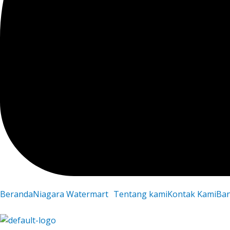
Beranda
Niagara Watermart
Tentang kami
Kontak Kami
Ba