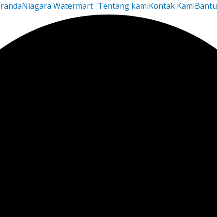
randa
Niagara Watermart
Tentang kami
Kontak Kami
Bant