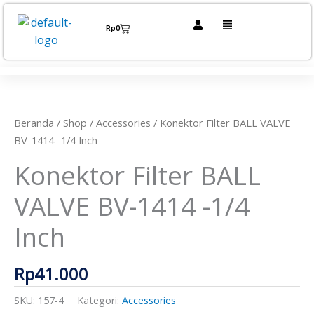
Lewati
Menu
ke
Cart
Rp
0
konten
Kuantitas
Konektor
Filter
BALL
VALVE
Beranda
/
Shop
/
Accessories
/ Konektor Filter BALL VALVE
BV-
BV-1414 -1/4 Inch
1414
Konektor Filter BALL
-1/4
Inch
VALVE BV-1414 -1/4
Inch
Rp
41.000
SKU:
157-4
Kategori:
Accessories