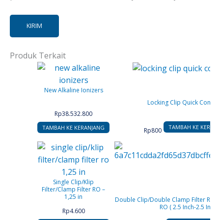
Produk Terkait
New Alkaline Ionizers
Locking Clip Quick Connec
Rp
38.532.800
TAMBAH KE KERAN
TAMBAH KE KERANJANG
Rp
800
Single Clip/Klip
Filter/Clamp Filter RO –
1,25 in
Double Clip/Double Clamp Filter RO/Do
RO ( 2.5 Inch-2.5 Inch )
Rp
4.600