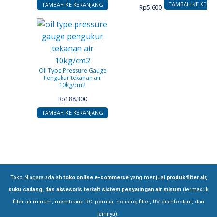
TAMBAH KE KERA
TAMBAH KE KERANJANG
Rp
5.600
Oil Type Pressure Gauge
Pengukur tekanan air
10kg/cm2
Rp
188.300
TAMBAH KE KERANJANG
Toko Niagara adalah
toko online e-commerce
yang menjual
produk filter air,
suku cadang, dan aksesoris terkait sistem penyaringan air minum
(termasuk
filter air minum, membrane RO, pompa, housing filter, UV disinfectant, dan
lainnya).