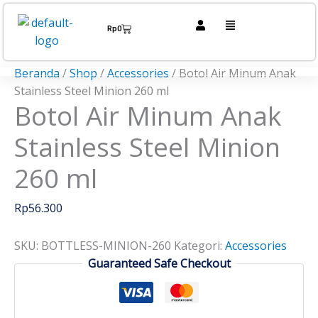
Lewati
Kuantitas
Menu
ke
Botol
Cart
Rp
0
konten
Air
Minum
Beranda
/
Shop
/
Accessories
/ Botol Air Minum Anak
Anak
Stainless Steel Minion 260 ml
Stainless
Botol Air Minum Anak
Steel
Minion
Stainless Steel Minion
260
ml
260 ml
Rp
56.300
SKU:
BOTTLESS-MINION-260
Kategori:
Accessories
Guaranteed Safe Checkout