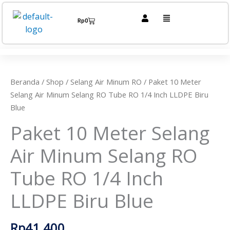
Lewati
Menu
ke
Cart
Rp
0
konten
Kuantitas
Paket
10
Meter
Beranda
/
Shop
/
Selang Air Minum RO
/ Paket 10 Meter
Selang
Selang Air Minum Selang RO Tube RO 1/4 Inch LLDPE Biru
Air
Blue
Minum
Paket 10 Meter Selang
Selang
RO
Air Minum Selang RO
Tube
RO
Tube RO 1/4 Inch
1/4
Inch
LLDPE Biru Blue
LLDPE
Biru
Rp
41.400