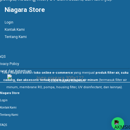
Niagara Store
Login
Kontak Kami
Tentang Kami
AQS
rivacy Policy
yarat dan Ketentuan
Toko Niagara adalah
toko online e-commerce
yang menjual
produk filter air, suku
cadang, dan aksesoris terkait sistem penyaringan air minum
(termasuk filter air
© 2026 Niagara Watermart.
minum, membrane RO, pompa, housing filter, UV disinfectant, dan lainnya).
Niagara Store
Login
Kontak Kami
Tentang Kami
FAQS