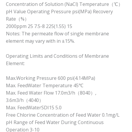
Concentration of Solution (NaCl) Temperature（℃）
pH Value Operating Pressure psi(MPa) Recovery
Rate（%）
2000ppm 25 7.5-8 225(1.55) 15
Notes: The permeate flow of single membrane
element may vary with in ±15%.
Operating Limits and Conditions of Membrane
Element:
Max.Working Pressure 600 psi(4.14MPa)
Max. FeedWater Temperature 45℃
Max. Feed Water Flow 17.0m3/h（8040）,
3.6m3/h（4040）
Max. FeedWaterSDI15 5.0
Free Chlorine Concentration of Feed Water 0.1mg/L
pH Range of Feed Water During Continuous
Operation 3-10