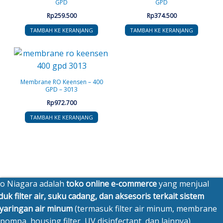
GPD
GPD
Rp
259.500
Rp
374.500
TAMBAH KE KERANJANG
TAMBAH KE KERANJANG
Membrane RO Keensen – 400
GPD – 3013
Rp
972.700
TAMBAH KE KERANJANG
o Niagara adalah
toko online e-commerce
yang menjual
uk filter air, suku cadang, dan aksesoris terkait sistem
yaringan air minum
(termasuk filter air minum, membrane
pompa, housing filter, UV disinfectant, dan lainnya).