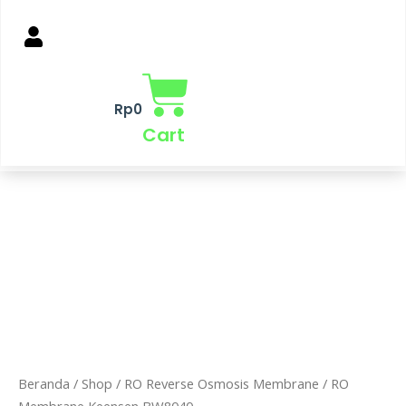
Rp
0
Cart
Beranda
/
Shop
/
RO Reverse Osmosis Membrane
/ RO
Membrane Keensen BW8040