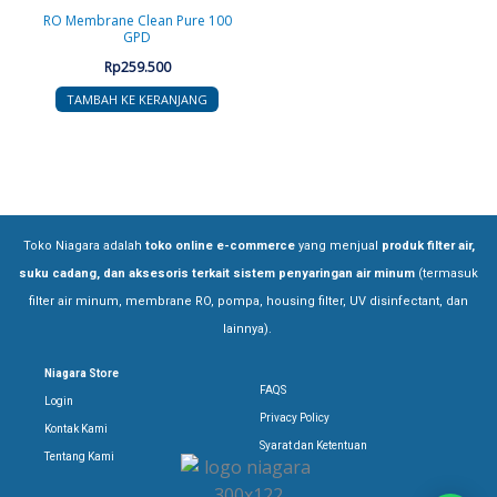
RO Membrane Clean Pure 100
GPD
Rp
259.500
TAMBAH KE KERANJANG
Toko Niagara adalah
toko online e-commerce
yang menjual
produk filter air,
suku cadang, dan aksesoris terkait sistem penyaringan air minum
(termasuk
filter air minum, membrane RO, pompa, housing filter, UV disinfectant, dan
lainnya).
Niagara Store
FAQS
Login
Privacy Policy
Kontak Kami
Syarat dan Ketentuan
Tentang Kami