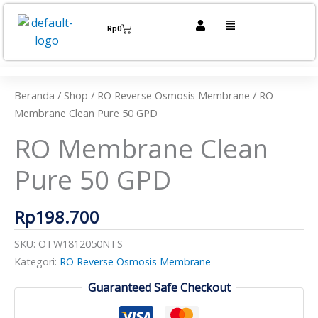
Lewati
Menu
ke
Cart
Rp
0
konten
Kuantitas
RO
Membrane
Beranda
/
Shop
/
RO Reverse Osmosis Membrane
/ RO
Clean
Membrane Clean Pure 50 GPD
Pure
RO Membrane Clean
50
GPD
Pure 50 GPD
Rp
198.700
SKU:
OTW1812050NTS
Kategori:
RO Reverse Osmosis Membrane
Guaranteed Safe Checkout