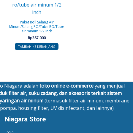
Paket Roll Selang Air
Minum/Selang RO/Tube RO/Tube
air minum 1/2 Inch
Rp
387.000
TAMBAH KE KERANJANG
o Niagara adalah
toko online e-commerce
yang menjual
uk filter air, suku cadang, dan aksesoris terkait sistem
yaringan air minum
(termasuk filter air minum, membrane
pompa, housing filter, UV disinfectant, dan lainnya).
Niagara Store
Login