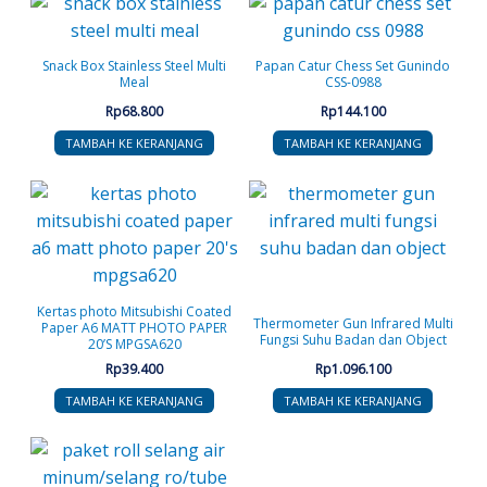
Snack Box Stainless Steel Multi
Papan Catur Chess Set Gunindo
Meal
CSS-0988
Rp
68.800
Rp
144.100
TAMBAH KE KERANJANG
TAMBAH KE KERANJANG
Kertas photo Mitsubishi Coated
Thermometer Gun Infrared Multi
Paper A6 MATT PHOTO PAPER
Fungsi Suhu Badan dan Object
20’S MPGSA620
Rp
39.400
Rp
1.096.100
TAMBAH KE KERANJANG
TAMBAH KE KERANJANG