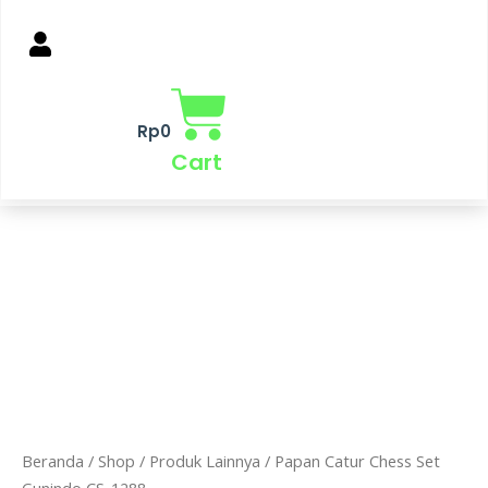
Rp
0
Cart
Beranda
/
Shop
/
Produk Lainnya
/ Papan Catur Chess Set
Gunindo CS-1288