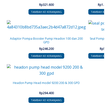
Rp
321.600
Rp
1.072
TAMBAH KE KERANJANG
TAMBAH KE K
Adaptor Pompa Booster Pump Headon 100 dan 200
Seal Pompa Ef
GPD
Rp
246.200
Rp
59.
TAMBAH KE KERANJANG
TAMBAH KE K
Headon Pump Head model 9200 200 & 300 GPD
Rp
294.400
TAMBAH KE KERANJANG