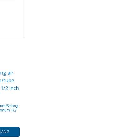
inum/Selang
minum 1/2
NJANG