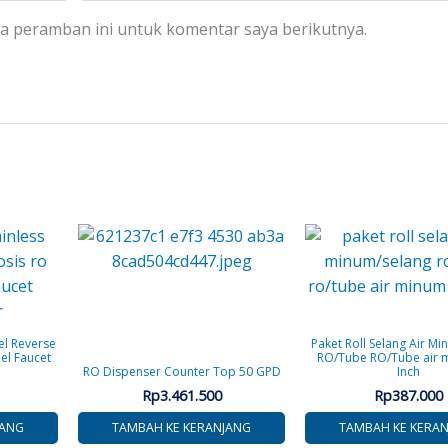
da peramban ini untuk komentar saya berikutnya.
el Reverse
Paket Roll Selang Air M
el Faucet
RO/Tube RO/Tube air 
RO Dispenser Counter Top 50 GPD
Inch
Rp
3.461.500
Rp
387.000
JANG
TAMBAH KE KERANJANG
TAMBAH KE KERA