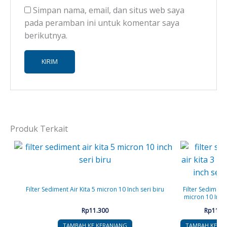
Simpan nama, email, dan situs web saya
pada peramban ini untuk komentar saya
berikutnya.
Produk Terkait
Filter Sediment Air Kita 5 micron 10 Inch seri biru
Filter Sediment 
micron 10 Inch 
Rp
11.300
Rp
11.3
TAMBAH KE KERANJANG
TAMBAH KE KE