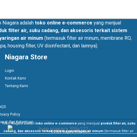
o Niagara adalah
toko online e-commerce
yang menjual
uk filter air, suku cadang, dan aksesoris terkait sistem
yaringan air minum
(termasuk filter air minum, membrane RO,
a, housing filter, UV disinfectant, dan lainnya).
Niagara Store
Login
Kontak Kami
Tentang Kami
AQS
rivacy Policy
yarat dan Ketentuan
Toko Niagara adalah
toko online e-commerce
yang menjual
produk filter air, suku
cadang, dan aksesoris terkait sistem penyaringan air minum
(termasuk filter air
© 2026 Niagara Watermart.