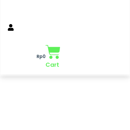
Rp
0
Cart
Kuantitas
Filter
Air
Kita
Sediment