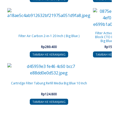
Filter Activat
Filter Air Carbon 2-in-1 20 Inch ( Big Blue )
Block CTO For
Big Blue 10
Rp
289.400
Rp
152.8
TAMBAH KE KERANJANG
TAMBAH KE KE
Cartridge Filter Tabung Refill Media Big Blue 10 Inch
Rp
124.800
TAMBAH KE KERANJANG