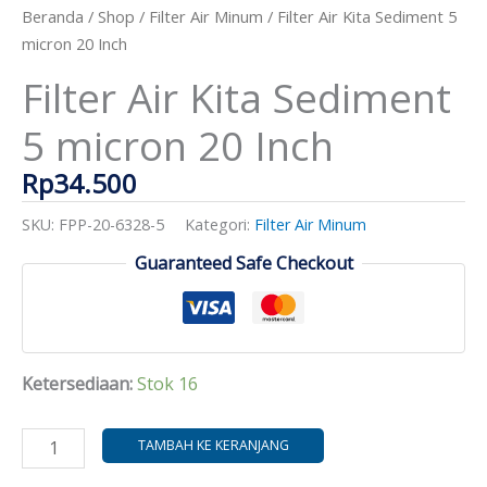
5
Beranda
/
Shop
/
Filter Air Minum
/ Filter Air Kita Sediment 5
micron
micron 20 Inch
20
Filter Air Kita Sediment
Inch
5 micron 20 Inch
Rp
34.500
SKU:
FPP-20-6328-5
Kategori:
Filter Air Minum
Guaranteed Safe Checkout
Ketersediaan:
Stok 16
TAMBAH KE KERANJANG