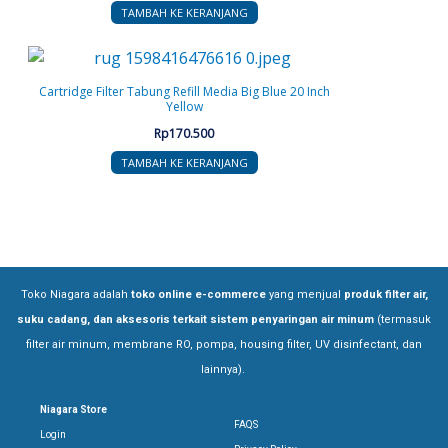
TAMBAH KE KERANJANG
Cartridge Filter Tabung Refill Media Big Blue 20 Inch
Yellow
Rp
170.500
TAMBAH KE KERANJANG
Toko Niagara adalah
toko online e-commerce
yang menjual
produk filter air,
suku cadang, dan aksesoris terkait sistem penyaringan air minum
(termasuk
filter air minum, membrane RO, pompa, housing filter, UV disinfectant, dan
lainnya).
Niagara Store
FAQS
Login