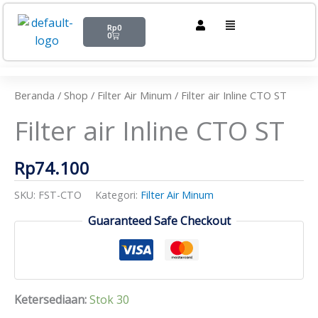
Lewati
Cart
Menu
ke
Rp
0
0
konten
Kuantitas
Filter
air
Beranda
/
Shop
/
Filter Air Minum
/ Filter air Inline CTO ST
Inline
Filter air Inline CTO ST
CTO
ST
Rp
74.100
SKU:
FST-CTO
Kategori:
Filter Air Minum
Guaranteed Safe Checkout
Ketersediaan:
Stok 30