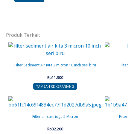
Produk Terkait
Filter Sediment Air Kita 3 micron 10 Inch seri biru
Filter a
Rp
11.300
TAMBAH KE KERANJANG
Filter air cartridge 5 Micron
Filter ai
Rp
32.200