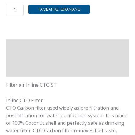
TAMBAH KE KERANJANG
Deskripsi
Informasi Tambahan
Ulasan (0)
Filter air Inline CTO ST
Inline CTO FIlter=
CTO Carbon filter used widely as pre filtration and
post filtration for water purification system. It is made
of 100% Coconut shell and perfectly safe as drinking
water filter. CTO Carbon filter removes bad taste,