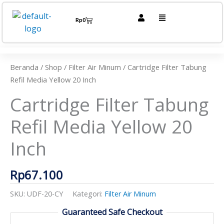
Lewati
Menu
ke
Cart
Rp
0
konten
Kuantitas
Cartridge
Filter
Beranda
/
Shop
/
Filter Air Minum
/ Cartridge Filter Tabung
Tabung
Refil Media Yellow 20 Inch
Refil
Cartridge Filter Tabung
Media
Yellow
Refil Media Yellow 20
20
Inch
Inch
Rp
67.100
SKU:
UDF-20-CY
Kategori:
Filter Air Minum
Guaranteed Safe Checkout