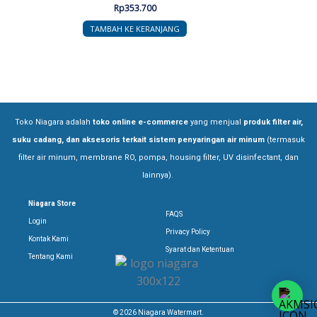
Rp
353.700
TAMBAH KE KERANJANG
Toko Niagara adalah
toko online e-commerce
yang menjual
produk filter air,
suku cadang, dan aksesoris terkait sistem penyaringan air minum
(termasuk
filter air minum, membrane RO, pompa, housing filter, UV disinfectant, dan
lainnya).
Niagara Store
FAQS
Login
Privacy Policy
Kontak Kami
Syarat dan Ketentuan
Tentang Kami
© 2026 Niagara Watermart.