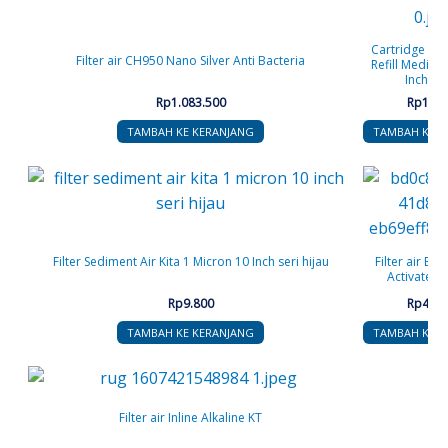
Cartridge Fil
Filter air CH950 Nano Silver Anti Bacteria
Refill Media B
Inch Ye
Rp
1.083.500
Rp
170.
TAMBAH KE KERANJANG
TAMBAH KE K
Filter Sediment Air Kita 1 Micron 10 Inch seri hijau
Filter air Bi
Activated
Rp
9.800
Rp
446.
TAMBAH KE KERANJANG
TAMBAH KE K
Filter air Inline Alkaline KT