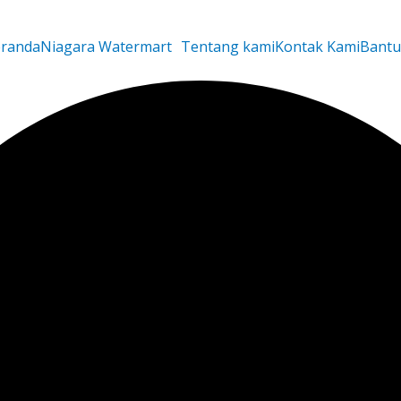
randa
Niagara Watermart
Tentang kami
Kontak Kami
Bant