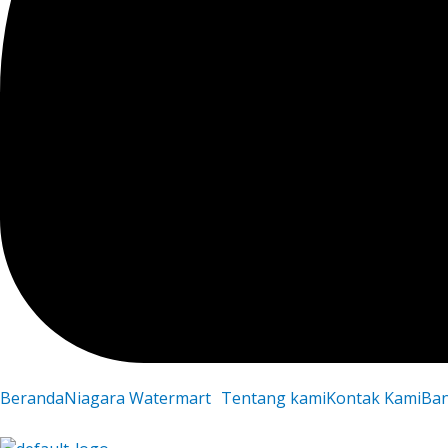
Beranda
Niagara Watermart
Tentang kami
Kontak Kami
Ba