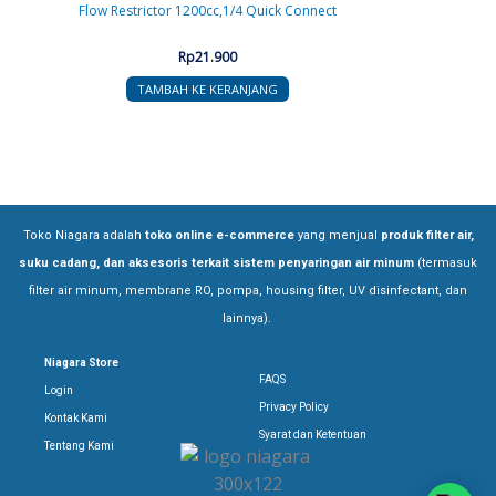
Flow Restrictor 1200cc,1/4 Quick Connect
Rp
21.900
TAMBAH KE KERANJANG
Toko Niagara adalah
toko online e-commerce
yang menjual
produk filter air,
suku cadang, dan aksesoris terkait sistem penyaringan air minum
(termasuk
filter air minum, membrane RO, pompa, housing filter, UV disinfectant, dan
lainnya).
Niagara Store
FAQS
Login
Privacy Policy
Kontak Kami
Syarat dan Ketentuan
Tentang Kami