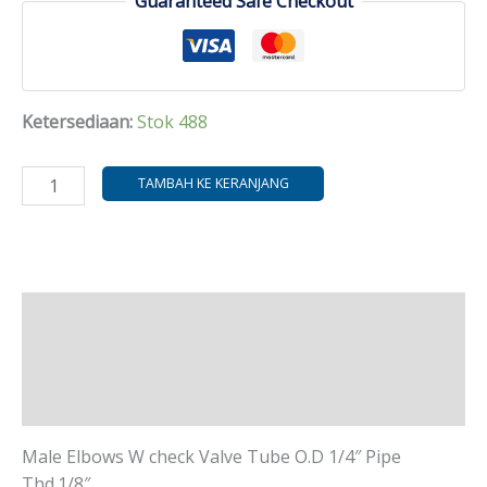
Guaranteed Safe Checkout
Ketersediaan:
Stok 488
TAMBAH KE KERANJANG
Deskripsi
Informasi Tambahan
Ulasan (0)
Male Elbows W check Valve Tube O.D 1/4″ Pipe
Thd.1/8″