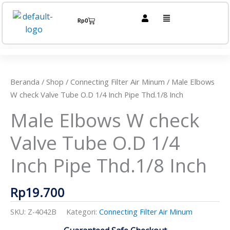
Lewati
Menu
ke
Cart
Rp
0
konten
Kuantitas
Male
Elbows
W
Beranda
/
Shop
/
Connecting Filter Air Minum
/ Male Elbows
check
W check Valve Tube O.D 1/4 Inch Pipe Thd.1/8 Inch
Valve
Male Elbows W check
Tube
O.D
Valve Tube O.D 1/4
1/4
Inch
Inch Pipe Thd.1/8 Inch
Pipe
Thd.1/8
Rp
19.700
Inch
SKU:
Z-4042B
Kategori:
Connecting Filter Air Minum