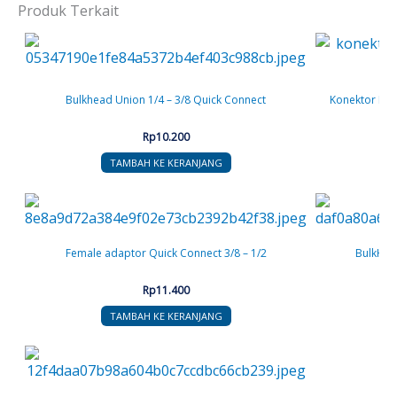
Produk Terkait
Bulkhead Union 1/4 – 3/8 Quick Connect
Konektor Filt
Rp
10.200
TAMBAH KE KERANJANG
Female adaptor Quick Connect 3/8 – 1/2
BulkHea
Rp
11.400
TAMBAH KE KERANJANG