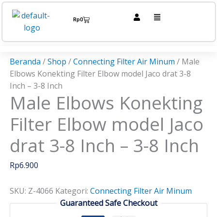
Lewati
Kuantitas
Menu
ke
Male
Cart
Rp
0
konten
Elbows
Konekting
Filter
Beranda
/
Shop
/
Connecting Filter Air Minum
/ Male
Elbow
Elbows Konekting Filter Elbow model Jaco drat 3-8
model
Inch – 3-8 Inch
Jaco
Male Elbows Konekting
drat
3-
Filter Elbow model Jaco
8
Inch
drat 3-8 Inch – 3-8 Inch
-
3-
Rp
6.900
8
Inch
SKU:
Z-4066
Kategori:
Connecting Filter Air Minum
Guaranteed Safe Checkout