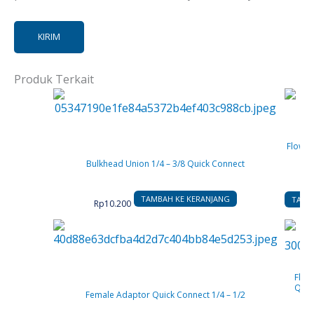
Produk Terkait
Flow R
Ja
Bulkhead Union 1/4 – 3/8 Quick Connect
TAMBAH KE KERANJANG
TAMB
Rp
10.200
Flow
Quic
Female Adaptor Quick Connect 1/4 – 1/2