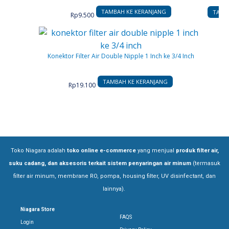
TAMBAH KE KERANJANG
TAMB
Rp
9.500
Konektor Filter Air Double Nipple 1 Inch ke 3/4 Inch
TAMBAH KE KERANJANG
Rp
19.100
Toko Niagara adalah
toko online e-commerce
yang menjual
produk filter air,
suku cadang, dan aksesoris terkait sistem penyaringan air minum
(termasuk
filter air minum, membrane RO, pompa, housing filter, UV disinfectant, dan
lainnya).
Niagara Store
FAQS
Login