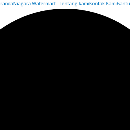
randa
Niagara Watermart
Tentang kami
Kontak Kami
Bant