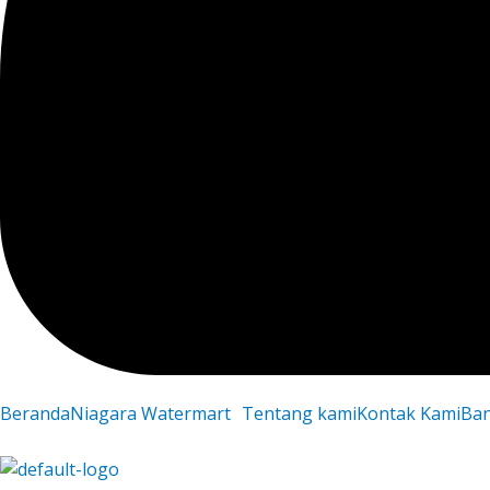
Beranda
Niagara Watermart
Tentang kami
Kontak Kami
Ba