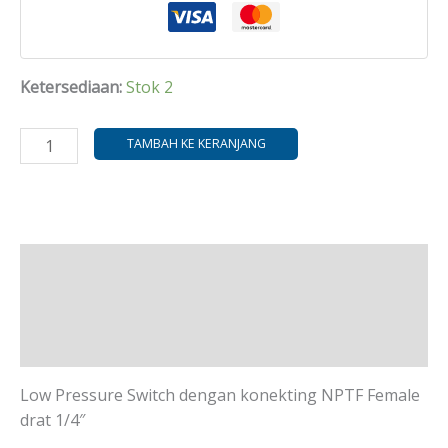
Ketersediaan:
Stok 2
TAMBAH KE KERANJANG
Deskripsi
Informasi Tambahan
Ulasan (0)
Low Pressure Switch dengan konekting NPTF Female
drat 1/4″