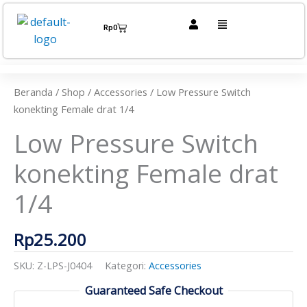
Lewati
Menu
ke
Cart
Rp
0
konten
Kuantitas
Low
Pressure
Beranda
/
Shop
/
Accessories
/ Low Pressure Switch
Switch
konekting Female drat 1/4
konekting
Low Pressure Switch
Female
drat
konekting Female drat
1/4
1/4
Rp
25.200
SKU:
Z-LPS-J0404
Kategori:
Accessories
Guaranteed Safe Checkout