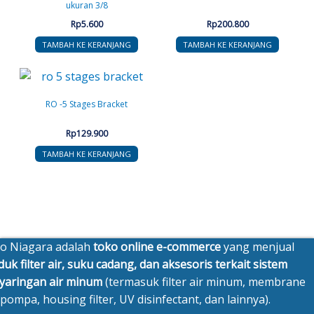
ukuran 3/8
Rp
5.600
Rp
200.800
TAMBAH KE KERANJANG
TAMBAH KE KERANJANG
RO -5 Stages Bracket
Rp
129.900
TAMBAH KE KERANJANG
o Niagara adalah
toko online e-commerce
yang menjual
uk filter air, suku cadang, dan aksesoris terkait sistem
yaringan air minum
(termasuk filter air minum, membrane
pompa, housing filter, UV disinfectant, dan lainnya).