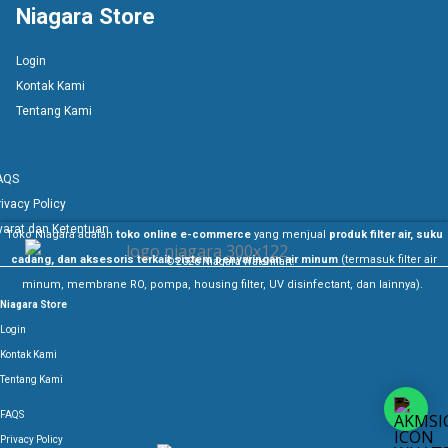
Niagara Store
Login
Kontak Kami
Tentang Kami
AQS
rivacy Policy
yarat dan Ketentuan
Toko Niagara adalah
toko online e-commerce
yang menjual
produk filter air, suku
cadang, dan aksesoris terkait sistem penyaringan air minum
(termasuk filter air
© 2026 Niagara Watermart.
minum, membrane RO, pompa, housing filter, UV disinfectant, dan lainnya).
Niagara Store
Login
Kontak Kami
Tentang Kami
FAQS
Privacy Policy